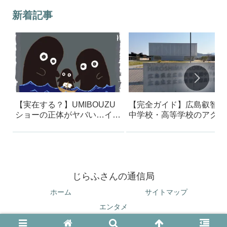
新着記事
【実在する？】UMIBOUZU
【完全ガイド】広島叡智学
ショーの正体がヤバい…イン
中学校・高等学校のアクセ
スタで話題の海坊主の真相
方法｜迷った体験から最短
ートを解説
じらふさんの通信局
ホーム
サイトマップ
エンタメ
© 2023 じらふさんの通信局.