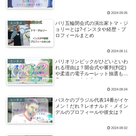
2024.09.05
パリ五輪閉会式の演出家トマ・ジ
エンタメ
ョリーとは?インスタや経歴・プ
ロフィールまとめ
2024.08.11
パリオリンピックがひどいといわ
エンタメ
れる理由は？開会式や審判(判定)
や柔道の電子ルーレット抽選もフ
ランスひいき！？
2024.08.04
バスケのブラジル代表14番がイケ
エンタメ
メン！だれ？レオナルド・メイン
デルのプロフィールや彼女は？
2024.08.02