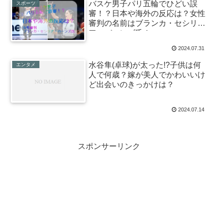
バスケ男子パリ五輪でひどい誤
スポーツ
審！？日本や海外の反応は？女性
審判の名前はブランカ・セシリ
ア・バーンズ氏！
2024.07.31
水谷隼(卓球)が太った!?子供は何
エンタメ
人で何歳？嫁が美人でかわいいけ
ど出会いのきっかけは？
2024.07.14
スポンサーリンク