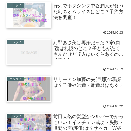
行列でボクシング中谷潤人が食べ
エンタメ
た幻のオムライスはどこ？予約方
法を調査！
2025.03.23
紺野あさ美は再婚だった？家(自
エンタメ
宅)は札幌のどこ？子どもがたく
さんだけど収入はいくらあるの？
【夜会】
2024.12.12
サリーアン加藤の夫(旦那)の職業
エンタメ
は？子供や結婚・離婚歴はある？
2024.09.22
前田大然の髪型がシルバーでかっ
エンタメ
こいい！イメチェン成功？失敗？
世間の声(評価)は？サッカーW杯