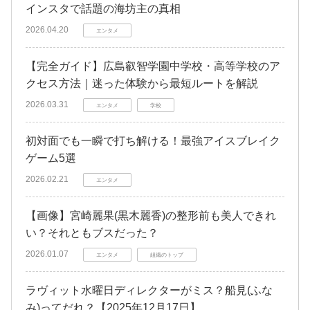
インスタで話題の海坊主の真相
2026.04.20
エンタメ
【完全ガイド】広島叡智学園中学校・高等学校のア
クセス方法｜迷った体験から最短ルートを解説
2026.03.31
エンタメ
学校
初対面でも一瞬で打ち解ける！最強アイスブレイク
ゲーム5選
2026.02.21
エンタメ
【画像】宮崎麗果(黒木麗香)の整形前も美人できれ
い？それともブスだった？
2026.01.07
エンタメ
組織のトップ
ラヴィット水曜日ディレクターがミス？船見(ふな
み)ってだれ？【2025年12月17日】