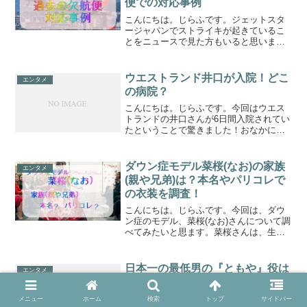
便での対応事例
こんにちは。じらふです。ジェットスタ
ージャパンでストライキが起きているこ
とをニュースで見た方もいると思いま
す。飛行機利用の需要が高まる年末年始
に、移動手段である航空会社でのストラ
イキのニュースは衝撃的で、移動先での
ウエストランド井口が入院！どこ
エンタメ
予定をどうしたらよいかも含...
の病院？
こんにちは。じらふです。今回はウエス
トランドの井口さんが6日間入院されてい
たということで驚きました！おなかに腫
瘍がありその摘出するための手術をした
とのことですが、腫瘍は悪性のものでは
なかったということで一安心しました。
ダウン症モデル菜桜(なお)の家族
エンタメ
そんな井口さんが入院し...
(親や兄弟)は？本名やパリコレで
の衣装を調査！
こんにちは。じらふです。今回は、ダウ
ン症のモデル、菜桜(なお)さんについて調
べてみたいと思ます。菜桜さんは、生ま
れてすぐにダウン症と診断され、合併症
とも闘ってきたそうです。そんなダウン
症の菜桜さんがパリコレの舞台に立った
日本一の最低男の『ともや』役は
エンタメ
そうなんです！パリコ...
だれ？中井大のwikiプロフィール
を調査！
メニュー
ホーム
検索
トップ
サイドバー