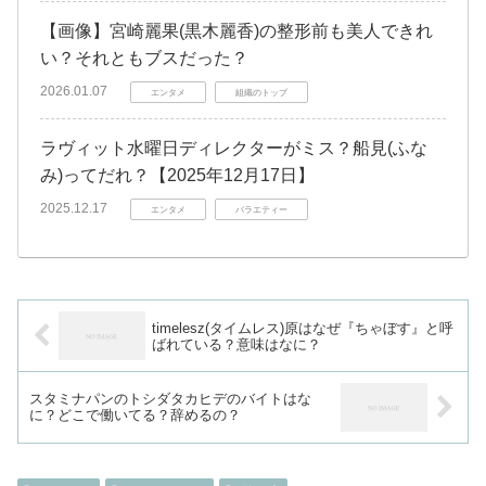
【画像】宮崎麗果(黒木麗香)の整形前も美人できれ
い？それともブスだった？
2026.01.07
エンタメ
組織のトップ
ラヴィット水曜日ディレクターがミス？船見(ふな
み)ってだれ？【2025年12月17日】
2025.12.17
エンタメ
バラエティー
timelesz(タイムレス)原はなぜ『ちゃぼす』と呼
ばれている？意味はなに？
スタミナパンのトシダタカヒデのバイトはな
に？どこで働いてる？辞めるの？