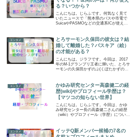
る？いつから？
こんにちは。じらふです。何気なく見て
いたニュースで「熊本県のバスや市電で
SuicaやPASMOなどの交通系ICが使えな
くなる」というニュースが聞こえてきま
した。関東や関西などの主要都市では、
交通系IC（Suica・PASMO）の利用があ
とろサーモン久保田の彼女は？結
エンタメ
たり...
婚して離婚した？バスキア（絵）
の才能がある？
こんにちは。ジラフです。今回は、2017
年のM-1グランプリ王者に輝いた、とろサ
ーモンの久保田かずのぶ(くぼたかずのぶ)
さんについて調べてみたいと思います。
とろサーモンの久保田さんといえば、バ
ラエティー番組でオリジナルのラップを
かゆみ研究センター高森健二の経
エンタメ
披露したり、...
歴(wiki)やプロフィール学歴は？
【マツコの知らない世界】
こんにちは。じらふです。今回は、かゆ
み研究センター長の高森健二さんの経歴
（wiki）やプロフィール（学歴）について
調べてみたいと思います。かゆみ研究セ
ンター・・・。蚊にわざと刺されたりと
かするのでしょうかね？？さっそく見て
イッテQ新メンバー候補の7名の
エンタメ
いきましょう！かゆ...
名前とプロフィールまとめ