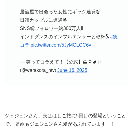
居酒屋で出会った女性にギャグ連発🤣
日韓カップルに遭遇🫶
SNS総フォロワー約300万人‼️
インドダンスのインフルエンサーと乾杯🕺
#笑
コラ
pic.twitter.com/5JyMGLCC6v
— 笑ってコラえて！【公式】🗻🦅🍆✨
(@warakora_ntv)
June 16, 2025
ジェジュンさん、実ははしご旅に5回目の登場ということ
で、 番組もジェジュンさん愛があふれています！！