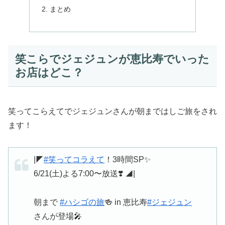
まとめ
笑こらでジェジュンが恵比寿でいった
お店はどこ？
笑ってこらえてでジェジュンさんが朝まではしご旅をされ
ます！
|◤
#笑ってコラえて
！3時間SP✨
6/21(土)よる7:00〜放送❣️ ◢|
朝まで
#ハシゴの旅
🍻 in 恵比寿
#ジェジュン
さんが登場🎤