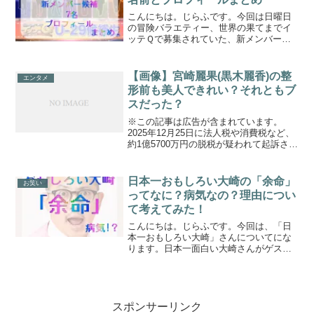
こんにちは。じらふです。今回は日曜日
の冒険バラエティー、世界の果てまでイ
ッテＱで募集されていた、新メンバー候
補生7名のプロフィールを紹介します！イ
ッテQ新を迎える理由毎週日曜日に放送
されているイッテＱは長年続いている人
【画像】宮崎麗果(黒木麗香)の整
エンタメ
気の高いバラエティー番...
形前も美人できれい？それともブ
スだった？
※この記事は広告が含まれています。
2025年12月25日に法人税や消費税など、
約1億5700万円の脱税が疑われて起訴され
た宮崎麗果さん。（本名は黒木麗香さ
ん）そんなに稼いでる人っていったいど
んな方なの？っと思い調べてみると、事
日本一おもしろい大崎の「余命」
お笑い
業を経営してお...
ってなに？病気なの？理由につい
て考えてみた！
こんにちは。じらふです。今回は、「日
本一おもしろい大崎」さんについてにな
ります。日本一面白い大崎さんがゲスト
出演されていた動画を見て、どんな方な
のか調べようと思ったら、日本一おもし
ろい大崎の「余命」というものが出てき
ました。番組内では元気そ...
スポンサーリンク