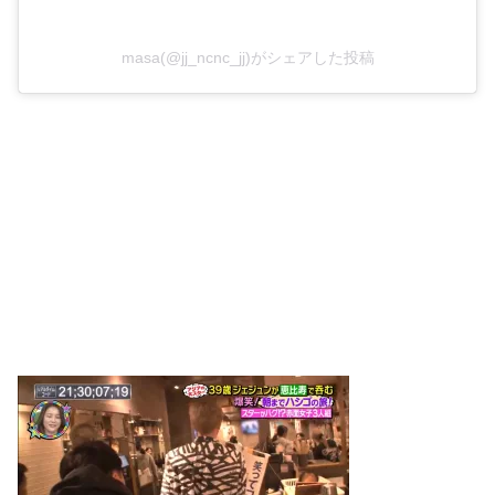
masa(@jj_ncnc_jj)がシェアした投稿