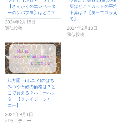
や】と【ボロネーゼ】と
や経歴と美容室(店)の場
【さんかくのエレベータ
所はどこ？カットの平均
ーのケバブ屋】はどこ？
予算は？【笑ってコラえ
て】
2024年2月18日
類似投稿
2024年2月13日
類似投稿
緒方陽一(ポニィ)のはち
みつや石鹸の価格は？ど
こで買える？ハニーハン
ター【クレイジージャー
ニー】
2024年9月1日
バラエティー