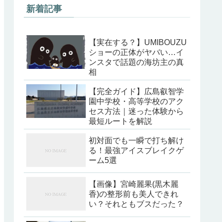
新着記事
【実在する？】UMIBOUZU
ショーの正体がヤバい…イ
ンスタで話題の海坊主の真
相
【完全ガイド】広島叡智学
園中学校・高等学校のアク
セス方法｜迷った体験から
最短ルートを解説
初対面でも一瞬で打ち解け
る！最強アイスブレイクゲ
ーム5選
【画像】宮崎麗果(黒木麗
香)の整形前も美人できれ
い？それともブスだった？