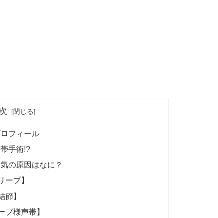
次
プロフィール
帯手術!?
病気の原因はなに？
リープ】
結節】
ープ様声帯】