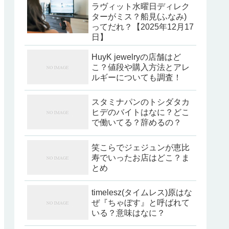
ラヴィット水曜日ディレク
ターがミス？船見(ふなみ)
ってだれ？【2025年12月17
日】
HuyK jewelryの店舗はど
こ？値段や購入方法とアレ
ルギーについても調査！
スタミナパンのトシダタカ
ヒデのバイトはなに？どこ
で働いてる？辞めるの？
笑こらでジェジュンが恵比
寿でいったお店はどこ？ま
とめ
timelesz(タイムレス)原はな
ぜ『ちゃぼす』と呼ばれて
いる？意味はなに？