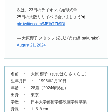
次は、23日のライオンズ始球式⚾
25日の大阪リリイベで会いましょう💓
pic.twitter.com/MEIbTZk9Dj
— 大原櫻子 スタッフ (公式) (@staff_sakurako)
August 21, 2024
名前 ： 大原 櫻子（おおはら さくらこ）
生年月日 ： 1996年1月10日
年齢 ： 28歳（2024年現在）
出身 ： 東京
学歴 ： 日本大学藝術学部映画学科卒業
身長 ： １５８cm