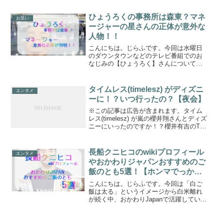
ひょうろくの事務所は森東？マネ
お笑い
ージャーの星さんの正体が意外な
人物！！
こんにちは。じらふです。今回は水曜日
のダウンタウンなどのテレビ番組でのお
なじみの【ひょうろく】さんについてに
なります。水曜日のダウンタウンでター
ゲットになったり、仕掛け人になったり
と様々なシチュエーションで活躍されて
タイムレス(timelesz) がディズニ
エンタメ
いるひょうろくさんですが...
ーに！？いつ行ったの？【夜会】
※この記事は広告が含まれます。タイム
レス(timelesz) が嵐の櫻井翔さんとディズ
ニーにいったのですか！？櫻井有吉のThe
夜会で、その事実が明らかに！！！＼オ
フショット動画🎥／ロケ終了直後のコメ
ントをお届け！🌟楽しくて帰りたくない
長船クニヒコのwikiプロフィール
エンタメ
みたい...
やおかわりジャパンおすすめのご
飯のとも5選！【ホンマでっか
TV】
こんにちは。じらふです。今回は「白ご
飯は太る」というイメージから白米離れ
が続く中、おかわりJapanで活躍している
長浜クニヒコさんについて調べてみたい
と思います！おかわりジャパンの長船ク