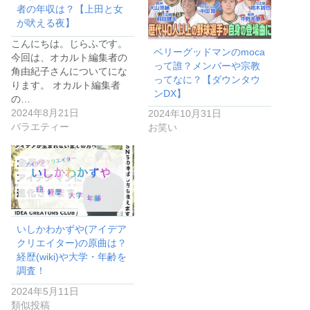
者の年収は？【上田と女
が吠える夜】
こんにちは。じらふです。
ベリーグッドマンのmoca
今回は、オカルト編集者の
って誰？メンバーや宗教
角由紀子さんについてにな
ってなに？【ダウンタウ
ります。 オカルト編集者
ンDX】
の…
2024年8月21日
2024年10月31日
バラエティー
お笑い
いしかわかずや(アイデア
クリエイター)の原曲は？
経歴(wiki)や大学・年齢を
調査！
2024年5月11日
類似投稿