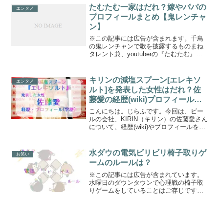
ニヒコさんがおすすめするごはんのおと
たむたむ一家はだれ？嫁やパパの
エンタメ
もも気になるところ...
プロフィールまとめ【鬼レンチャ
ン】
※この記事には広告が含まれます。千鳥
の鬼レンチャンで歌を披露するものまね
タレント兼、youtuberの『たむたむ』さ
んの一家についてです。たむたむさん
は、おなじく、ものまねタレントで綾瀬
はるかさんのものまねで有名な『沙羅
キリンの減塩スプーン[エレキソ
エンタメ
（さら）』さんと20...
ルト]を発表した女性はだれ？佐
藤愛の経歴(wiki)プロフィールに
ついて調査！
こんにちは。じらふです。今回は、ビー
ルの会社、KIRIN（キリン）の佐藤愛さん
について、経歴(wiki)やプロフィールを調
べてみたいと思います。今回調査する佐
藤愛さんですが、実は、KIRIN（キリン）
が開発・販売する、健康補助食器の減塩
水ダウの電気ビリビリ椅子取りゲ
お笑い
スプ...
ームのルールは？
※この記事には広告が含まれています。
水曜日のダウンタウンで心理戦の椅子取
りゲームをしていることはご存じです
か？電気ビリビリ椅子取りゲームの放送
は、毎回ではなく、ストック動画のよう
に時間が空いてから放送されることも多