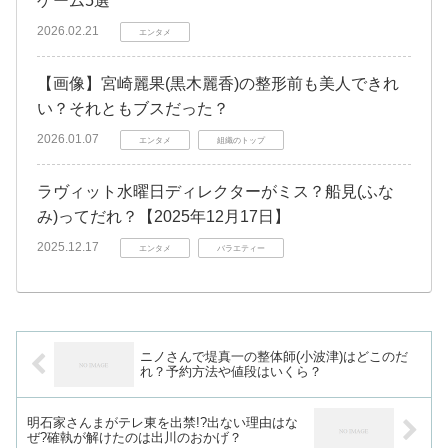
ゲーム5選
2026.02.21
エンタメ
【画像】宮崎麗果(黒木麗香)の整形前も美人できれ
い？それともブスだった？
2026.01.07
エンタメ
組織のトップ
ラヴィット水曜日ディレクターがミス？船見(ふな
み)ってだれ？【2025年12月17日】
2025.12.17
エンタメ
バラエティー
ニノさんで堤真一の整体師(小波津)はどこのだ
れ？予約方法や値段はいくら？
明石家さんまがテレ東を出禁!?出ない理由はな
ぜ?確執が解けたのは出川のおかげ？