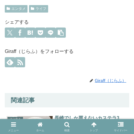
エンタメ
ライフ
シェアする
Giraff（じらふ）をフォローする
Giraff（じらふ）
関連記事
長崎でしか買えないカステラ3
エンタメ
選！福砂屋のランタンフェス限定
デザインも！【ランタンフェステ
メニュー
ホーム
検索
トップ
サイドバー