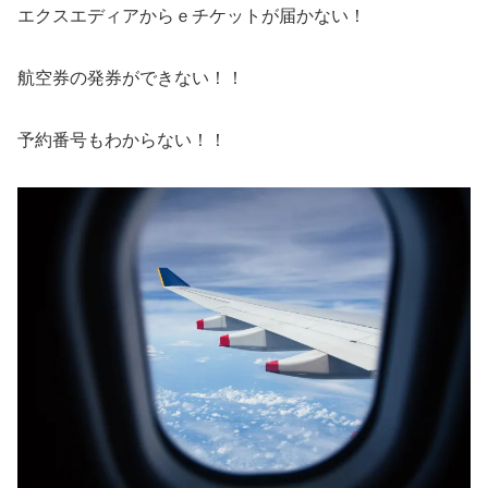
エクスエディアからｅチケットが届かない！
航空券の発券ができない！！
予約番号もわからない！！