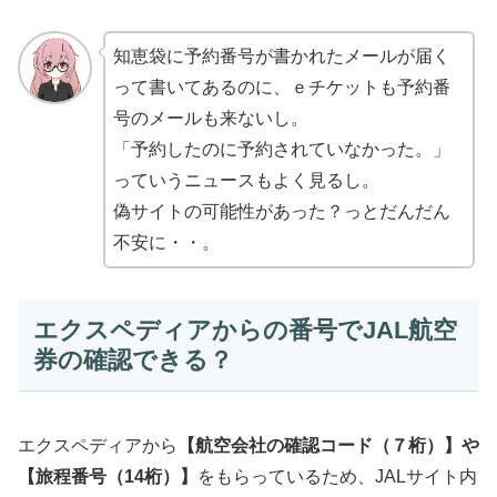
知恵袋に予約番号が書かれたメールが届く
って書いてあるのに、ｅチケットも予約番
号のメールも来ないし。
「予約したのに予約されていなかった。」
っていうニュースもよく見るし。
偽サイトの可能性があった？っとだんだん
不安に・・。
エクスペディアからの番号でJAL航空
券の確認できる？
エクスペディアから
【
航空会社の確認コード
（
７桁）】や
【
旅程番号
（14桁）】
をもらっているため、JALサイト内