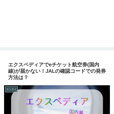
エクスペディアでeチケット航空券(国内
線)が届かない！JALの確認コードでの発券
方法は？
エンタメ