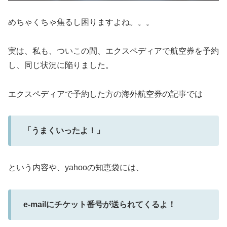
めちゃくちゃ焦るし困りますよね。。。
実は、私も、ついこの間、エクスペディアで航空券を予約
し、同じ状況に陥りました。
エクスペディアで予約した方の海外航空券の記事では
「うまくいったよ！」
という内容や、yahooの知恵袋には、
e-mailにチケット番号が送られてくるよ！