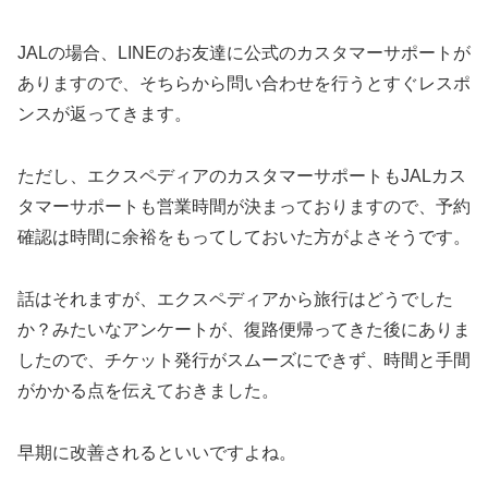
JALの場合、LINEのお友達に公式のカスタマーサポートが
ありますので、そちらから問い合わせを行うとすぐレスポ
ンスが返ってきます。
ただし、エクスペディアのカスタマーサポートもJALカス
タマーサポートも営業時間が決まっておりますので、予約
確認は時間に余裕をもってしておいた方がよさそうです。
話はそれますが、エクスペディアから旅行はどうでした
か？みたいなアンケートが、復路便帰ってきた後にありま
したので、チケット発行がスムーズにできず、時間と手間
がかかる点を伝えておきました。
早期に改善されるといいですよね。