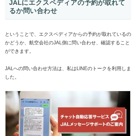
JALにエクスペディアの予約が取れて
るか問い合わせ
ということで、エクスペディアからの予約が取れているの
かどうか、航空会社のJAL側に問い合わせ、確認すること
ができます。
JALへの問い合わせ方法は、私はLINEのトークを利用しま
した。