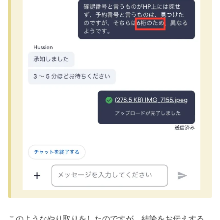
このようなやり取りをしたのですが、結論をお伝えする