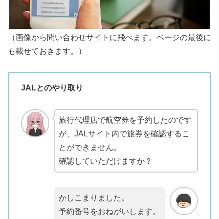
（画像から問い合わせサイトに飛べます。ページの最後に
も載せておきます。）
JALとのやり取り
旅行代理店で航空券を予約したのです
が、JALサイト内で旅券を確認するこ
とができません。
確認していただけますか？
かしこまりました。
予約番号をおねがいします。