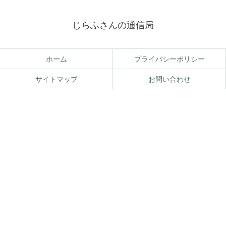
じらふさんの通信局
ホーム
プライバシーポリシー
サイトマップ
お問い合わせ