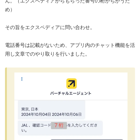
ん。（エクスペディアからもらった番号の桁がちがうた
め）
その旨をエクスペディアに問い合わせ。
電話番号は記載がないため、アプリ内のチャット機能を活
用し文章でのやり取りを行いました。