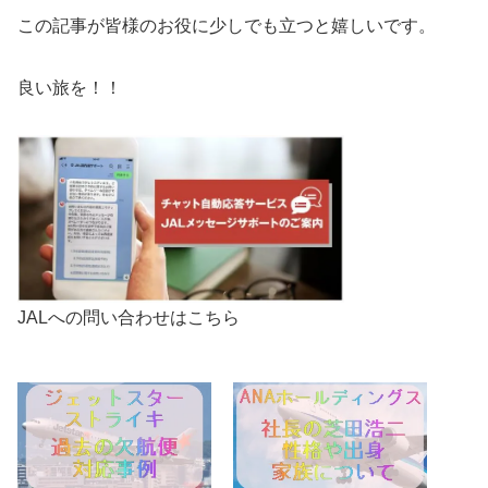
この記事が皆様のお役に少しでも立つと嬉しいです。
良い旅を！！
JALへの問い合わせはこちら