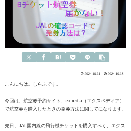
2024.10.11
2024.10.15
こんにちは。じらふです。
今回は、航空券予約サイト、expedia（エクスペディア）
で航空券を購入したときの発券方法に関してになります。
先日、JAL国内線の飛行機チケットを購入すべく、エクス