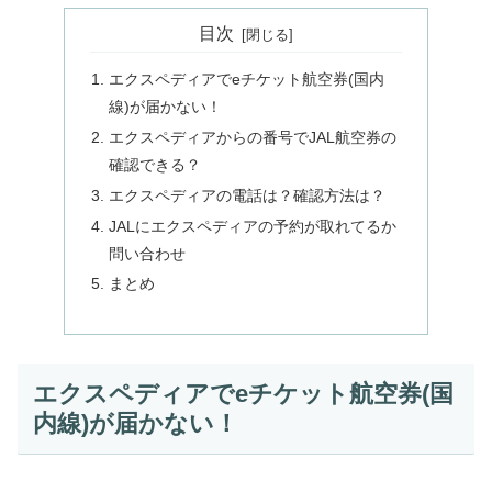
目次
エクスペディアでeチケット航空券(国内
線)が届かない！
エクスペディアからの番号でJAL航空券の
確認できる？
エクスペディアの電話は？確認方法は？
JALにエクスペディアの予約が取れてるか
問い合わせ
まとめ
エクスペディアでeチケット航空券(国
内線)が届かない！