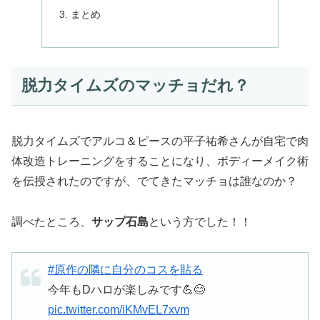
まとめ
脱力タイムズのマッチョだれ？
脱力タイムズでアルコ＆ピースの平子祐希さんが自宅で肉
体改造トレーニングをすることになり、ボディーメイク術
を伝授されたのですが、でてきたマッチョは誰なのか？
調べたところ、
サップ石島
という方でした！！
#原作の隣に自分のコスを貼る
今年もDハロが楽しみです💪😊
pic.twitter.com/iKMvEL7xvm