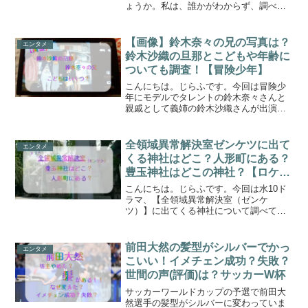
ょうか。私は、誰かがわからず、調べて
みると、しずるの池田さんの事でした。
しずるのKAZMAこと、池田さんについて
し調べていると「しずる 池田 改名 な
【画像】鈴木奈々の兄の写真は？
エンタメ
ぜ」や「しずる 池...
鈴木沙織の旦那とこどもや年齢に
ついても調査！【冒険少年】
こんにちは。じらふです。今回は冒険少
年にモデルでタレントの鈴木奈々さんと
親戚として義姉の鈴木沙織さんが出演さ
れます！！鈴木沙織さんはとてもきれい
な方で、スタイルもいいため一体どんな
親戚よ！？っとおもったら、鈴木奈々さ
全領域異常解決室ゼンケツに出て
エンタメ
んのお兄さんの奥様らしい...
くる神社はどこ？人形町にある？
豊玉神社はどこの神社？【ロケ
地】
こんにちは。じらふです。今回は水10ド
ラマ、【全領域異常解決室（ゼンケ
ツ）】に出てくる神社について調べてみ
たいと思います。全領域異常解決室に出
てくる神社ですが、藤原竜也さんが豊玉
神社神殿は「人形町にある豊玉神社（ほ
前田大然の髪型がシルバーでかっ
エンタメ
うぎょくじんじゃ）」と発言...
こいい！イメチェン成功？失敗？
世間の声(評価)は？サッカーW杯
サッカーワールドカップの予選で前田大
然選手の髪型がシルバーに変わっていま