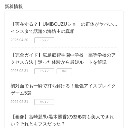
新着情報
【実在する？】UMIBOUZUショーの正体がヤバい…
インスタで話題の海坊主の真相
2026.04.20
エンタメ
【完全ガイド】広島叡智学園中学校・高等学校のア
クセス方法｜迷った体験から最短ルートを解説
2026.03.31
エンタメ
学校
初対面でも一瞬で打ち解ける！最強アイスブレイク
ゲーム5選
2026.02.21
エンタメ
【画像】宮崎麗果(黒木麗香)の整形前も美人できれ
い？それともブスだった？