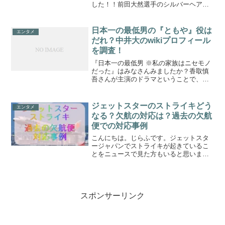
した！！前田大然選手のシルバーヘア
ー、似合っていてかっこいいなぁー！！
と思いました！！大然選手、イメチェン
成功ではないでしょうか！？W杯でイメ
日本一の最低男の『ともや』役は
エンタメ
チェンをした前田大然選手の...
だれ？中井大のwikiプロフィール
を調査！
『日本一の最低男 ※私の家族はニセモノ
だった』はみなさんみましたか？香取慎
吾さんが主演のドラマということで、話
題になっていました。そして、第二話は
LGBTQを扱うドラマ内容となっており、
恋愛の対象は自由で、その気持ちをごま
ジェットスターのストライキどう
エンタメ
かす必要はない。と...
なる？欠航の対応は？過去の欠航
便での対応事例
こんにちは。じらふです。ジェットスタ
ージャパンでストライキが起きているこ
とをニュースで見た方もいると思いま
す。飛行機利用の需要が高まる年末年始
に、移動手段である航空会社でのストラ
イキのニュースは衝撃的で、移動先での
予定をどうしたらよいかも含...
スポンサーリンク