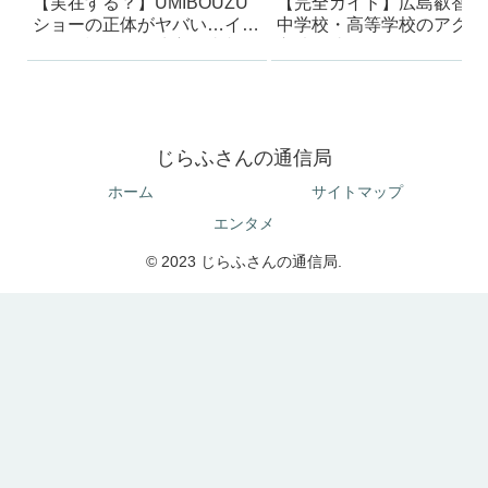
【実在する？】UMIBOUZU
【完全ガイド】広島叡智学
ショーの正体がヤバい…イン
中学校・高等学校のアクセ
スタで話題の海坊主の真相
方法｜迷った体験から最短
ートを解説
じらふさんの通信局
ホーム
サイトマップ
エンタメ
© 2023 じらふさんの通信局.