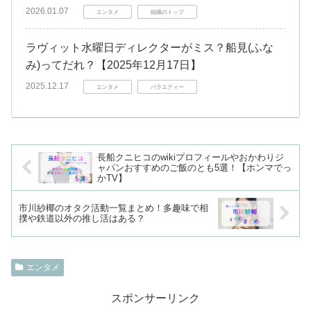
2026.01.07
エンタメ
組織のトップ
ラヴィット水曜日ディレクターがミス？船見(ふな
み)ってだれ？【2025年12月17日】
2025.12.17
エンタメ
バラエティー
長船クニヒコのwikiプロフィールやおかわりジ
ャパンおすすめのご飯のとも5選！【ホンマでっ
かTV】
市川紗椰のオタク活動一覧まとめ！多趣味で相
撲や鉄道以外の推し活はある？
エンタメ
スポンサーリンク