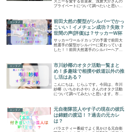
ズニーを愛する音楽家、浅倉大介さんの
プライベートについて調べたいと思いま
す。ディズニーが大好きという浅倉大介
さんは結婚しているのでしょうか？嫁や
子どもなど、浅倉さんの家族についてを
前田大然の髪型がシルバーでかっ
エンタメ
調査したいとおもいます！...
こいい！イメチェン成功？失敗？
世間の声(評価)は？サッカーW杯
サッカーワールドカップの予選で前田大
然選手の髪型がシルバーに変わっていま
した！！前田大然選手のシルバーヘア
ー、似合っていてかっこいいなぁー！！
と思いました！！大然選手、イメチェン
成功ではないでしょうか！？W杯でイメ
市川紗椰のオタク活動一覧まと
エンタメ
チェンをした前田大然選手の...
め！多趣味で相撲や鉄道以外の推
し活はある？
こんにちは。じらふです。今回は、市川
紗椰（いちかわさや）さんのオタク活動
について調べてみたいと思います。市川
紗椰さん、ハーフでとてもかわいい方で
すが、どうやら鉄道や相撲などの趣味が
あり、オタクなんだそうです。市川さや
元自衛隊芸人やす子の現在の彼氏
エンタメ
さんは鉄道や相撲が好きな...
は錦鯉の渡辺！？過去の元カレ
は？
バラエティー番組でよく見かける元自衛