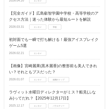
2026.04.20
エンタメ
【完全ガイド】広島叡智学園中学校・高等学校のア
クセス方法｜迷った体験から最短ルートを解説
2026.03.31
エンタメ
学校
初対面でも一瞬で打ち解ける！最強アイスブレイク
ゲーム5選
2026.02.21
エンタメ
【画像】宮崎麗果(黒木麗香)の整形前も美人できれ
い？それともブスだった？
2026.01.07
エンタメ
組織のトップ
ラヴィット水曜日ディレクターがミス？船見(ふな
み)ってだれ？【2025年12月17日】
2025.12.17
エンタメ
バラエティー