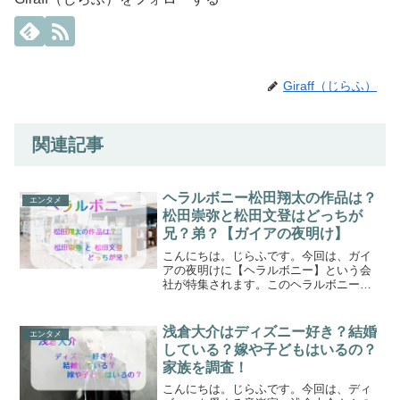
Giraff（じらふ）
関連記事
ヘラルボニー松田翔太の作品は？
エンタメ
松田崇弥と松田文登はどっちが
兄？弟？【ガイアの夜明け】
こんにちは。じらふです。今回は、ガイ
アの夜明けに【ヘラルボニー】という会
社が特集されます。このヘラルボニー
は、松田崇弥氏と松田文登氏の双子の兄
弟が作った会社ですが、社名の由来は松
田兄弟の兄、松田翔太さんが小学生の時
浅倉大介はディズニー好き？結婚
エンタメ
に書いていた謎の言葉「ヘラ...
している？嫁や子どもはいるの？
家族を調査！
こんにちは。じらふです。今回は、ディ