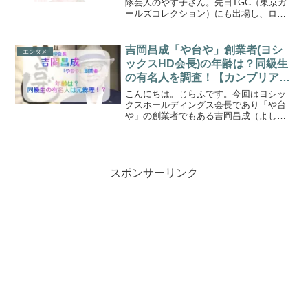
隊芸人のやす子さん。先日TGC（東京ガ
ールズコレクション）にも出場し、ロン
グのウィッグをかぶり、ランウェイを歩
いたことも話題になりました。やす子、
韓国本場の“女神ヘア”で魅了💕BTSや
吉岡昌成「や台や」創業者(ヨシ
エンタメ
aespa担当のチェ...
ックスHD会長)の年齢は？同級生
の有名人を調査！【カンブリア宮
殿】
こんにちは。じらふです。今回はヨシッ
クスホールディングス会長であり「や台
や」の創業者でもある吉岡昌成（よしお
か・まさなり）さんがカンブリア宮殿に
出演されます！「建築」と「飲食」とい
う畑違いなビジネスを手掛ける吉岡昌成
会長の年齢や経歴について...
スポンサーリンク