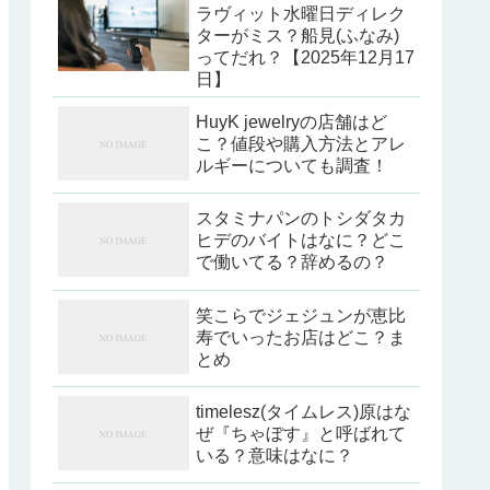
ラヴィット水曜日ディレク
ターがミス？船見(ふなみ)
ってだれ？【2025年12月17
日】
HuyK jewelryの店舗はど
こ？値段や購入方法とアレ
ルギーについても調査！
スタミナパンのトシダタカ
ヒデのバイトはなに？どこ
で働いてる？辞めるの？
笑こらでジェジュンが恵比
寿でいったお店はどこ？ま
とめ
timelesz(タイムレス)原はな
ぜ『ちゃぼす』と呼ばれて
いる？意味はなに？