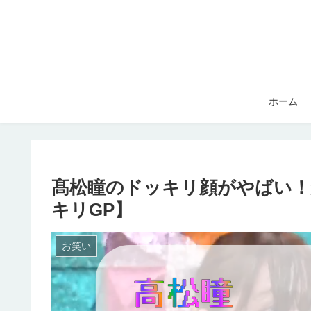
ホーム
髙松瞳のドッキリ顔がやばい
キリGP】
お笑い