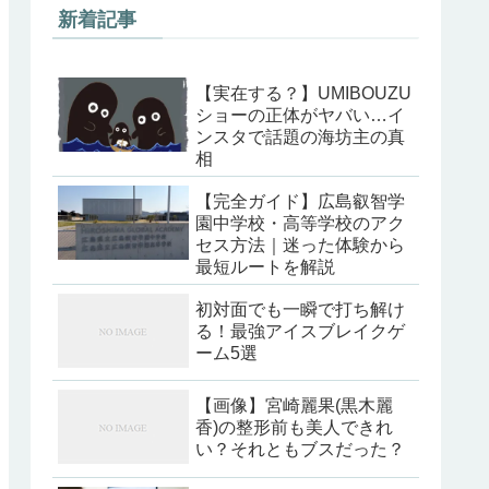
新着記事
【実在する？】UMIBOUZU
ショーの正体がヤバい…イ
ンスタで話題の海坊主の真
相
【完全ガイド】広島叡智学
園中学校・高等学校のアク
セス方法｜迷った体験から
最短ルートを解説
初対面でも一瞬で打ち解け
る！最強アイスブレイクゲ
ーム5選
【画像】宮崎麗果(黒木麗
香)の整形前も美人できれ
い？それともブスだった？